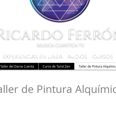
Ricardo Ferró
MUSICA CUANTICA TV
 EXPERIENCIAS EN LINEA AUDIOS CURSOS
Taller del Darse Cuenta
Curso de Tarot Zen
Taller de Pintura Alquímic
aller de Pintura Alquími