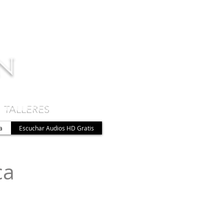
n
 TALLERES
a
Escuchar Audios HD Gratis
ca