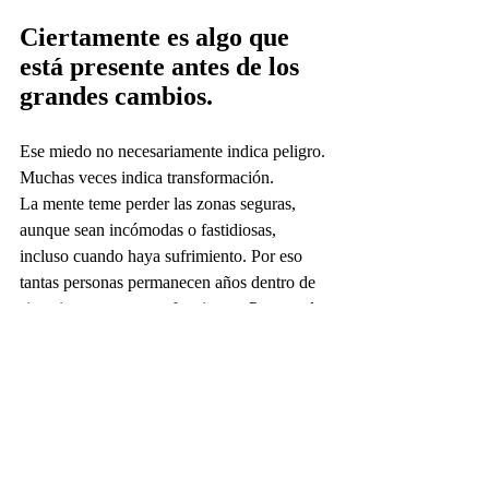
Ciertamente es algo que 
está presente antes de los 
grandes cambios.
Ese miedo no necesariamente indica peligro. 
Muchas veces indica transformación.
La mente teme perder las zonas seguras, 
aunque sean incómodas o fastidiosas, 
incluso cuando haya sufrimiento. Por eso 
tantas personas permanecen años dentro de 
situaciones que ya no funcionan: Porque el 
dolor conocido parece más seguro que la 
incertidumbre del cambio.
Escuchar al miedo sin obedecerlo y madurar 
emocionalmente no significa dejar de sentir 
miedo.
Significa aprender a escucharlo sin 