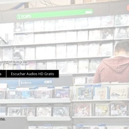
n
 TALLERES
a
Escuchar Audios HD Gratis
ina.