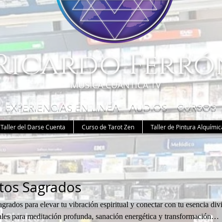
Ricardo Ferró
MUSICA CUANTICA TV
 EXPERIENCIAS EN LINEA AUDIOS CURSOS
Taller del Darse Cuenta
Curso de Tarot Zen
Taller de Pintura Alquímic
tos Sagrados
rados para elevar tu vibración espiritual y conectar con tu esencia div
les para meditación profunda, sanación energética y transformación