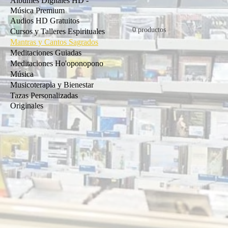
Álbumes Digitales HD -
personal. Música espiritual aut
Música Premium
Audios HD Gratuitos
0 productos
Cursos y Talleres Espirituales
Mantras y Cantos Sagrados
Meditaciones Guiadas
Meditaciones Ho'oponopono
Música
Musicoterapia y Bienestar
Tazas Personalizadas
Originales