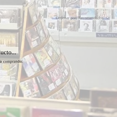
Ordenar por:
Recomendados
ucto...
uir comprando.