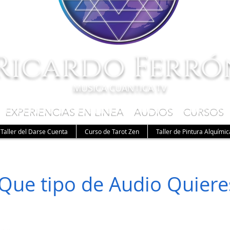
Ricardo Ferró
MUSICA CUANTICA TV
 EXPERIENCIAS EN LINEA AUDIOS CURSOS
Taller del Darse Cuenta
Curso de Tarot Zen
Taller de Pintura Alquímic
Que tipo de Audio Quier