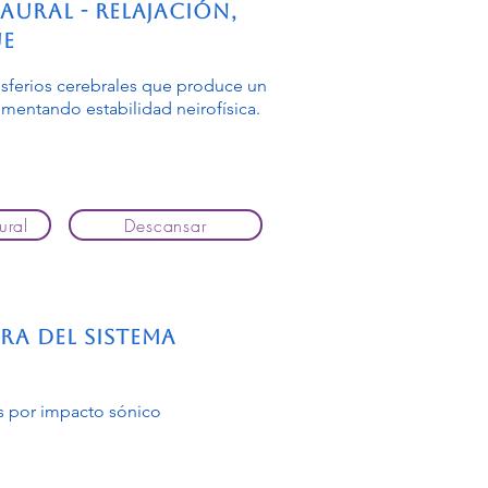
aural - Relajación,
ue
sferios cerebrales que produce un
omentando estabilidad neirofísica.
ural
Descansar
a del Sistema
s por impacto sónico