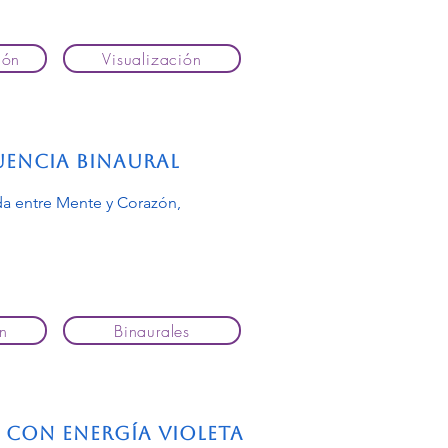
ión
Visualización
uencia Binaural
a entre Mente y Corazón,
n
Binaurales
 con Energía Violeta