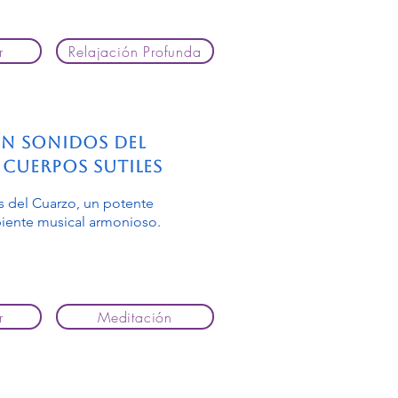
r
Relajación Profunda
n sonidos del
Cuerpos Sutiles
 del Cuarzo, un potente
biente musical armonioso.
r
Meditación