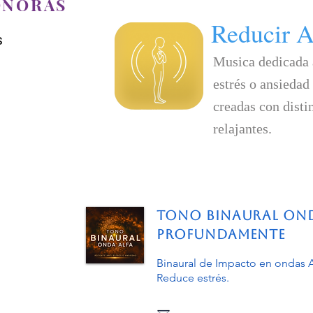
ONORAS
Reducir A
s
Musica dedicada a
estrés o ansiedad
creadas con disti
relajantes.
Tono Binaural Ond
Profundamente
Binaural de Impacto en ondas A
Reduce estrés.