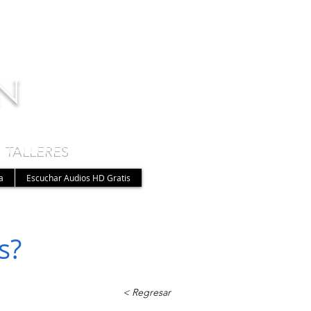
n
 TALLERES
a
Escuchar Audios HD Gratis
es?
< Regresar