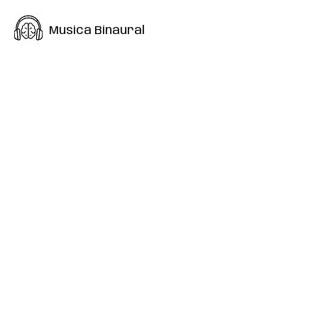
Musica Binaural
Frecuencias HZ
Para Yoga o Ejercicio
Para Estudiar
Concentración y Enfoque
Reducir Ansiedad
Mantras